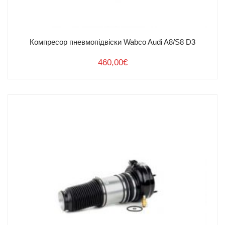
+ 380 67 161 44 11
Компресор пневмопідвіски Wabco Audi A8/S8 D3
+ 380 93 161 44 11
office@airpad.com.ua
460,00
€
м.Львів, вул. Городоцька 207
Поштовий індекс 79015
Графік роботи пн-пт 9.00-18.00