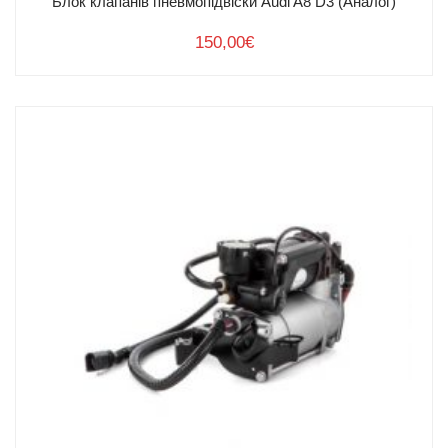
Блок клапанів пневмопідвіски Audi A8 D3 (Аналог)
150,00
€