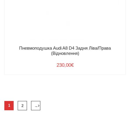
Умови
повернення
товару
Доставка та оплата
Інжиніринг
Легкові авто
Вантажні авто
Про нас
Контакти
Пневмоподушка Audi A8 D4 Задня Ліва/Права
(Відновлення)
230,00
€
1
2
→