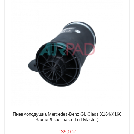
Умови
повернення
товару
Доставка та оплата
Інжиніринг
Легкові авто
Вантажні авто
Про нас
Контакти
Пневмоподушка Mercedes-Benz GL Class X164/X166
Задня Ліва/Права (Luft Master)
135,00
€