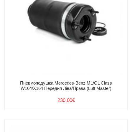
+ 380 67 161 44 11
+ 380 93 161 44 11
office@airpad.com.ua
м.Львів, вул. Городоцька 207
Поштовий індекс 79015
Пневмоподушка Mercedes-Benz ML/GL Class
W164/X164 Передня Ліва/Права (Luft Master)
Графік роботи пн-пт 9.00-18.00
230,00
€