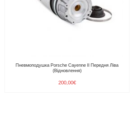
Інжиніринг
Легкові авто
Вантажні авто
Про нас
Контакти
Пневмоподушка Porsche Cayenne II Передня Ліва
(Відновлення)
200,00
€