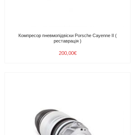
+ 380 67 161 44 11
+ 380 93 161 44 11
office@airpad.com.ua
м.Львів, вул. Городоцька 207
Поштовий індекс 79015
Компресор пневмопідвіски Porsche Cayenne II (
реставрація )
Графік роботи пн-пт 9.00-18.00
200,00
€
Умови
повернення
товару
Доставка та оплата