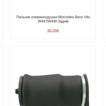
Пильник пневмоподушки Mercedes-Benz Vito
W447/W448 Задній
30,00
€
Умови
повернення
товару