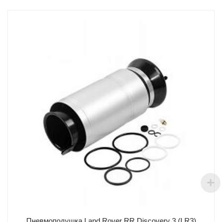
Пневмоподушка Land Rover RR Discovery 3 (LR3)