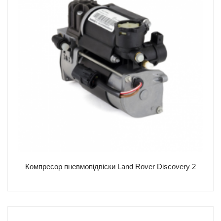
+ 380 67 161 44 11
+ 380 93 161 44 11
office@airpad.com.ua
м.Львів, вул. Городоцька 207
Поштовий індекс 79015
Графік роботи пн-пт 9.00-18.00
Компресор пневмопідвіски Land Rover Discovery 2