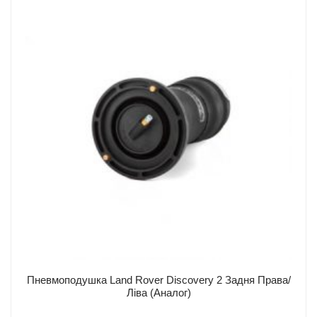
Умови
повернення
товару
Доставка та оплата
Інжиніринг
Легкові авто
Вантажні авто
Про нас
Контакти
Пневмоподушка Land Rover Discovery 2 Задня Права/
Ліва (Аналог)