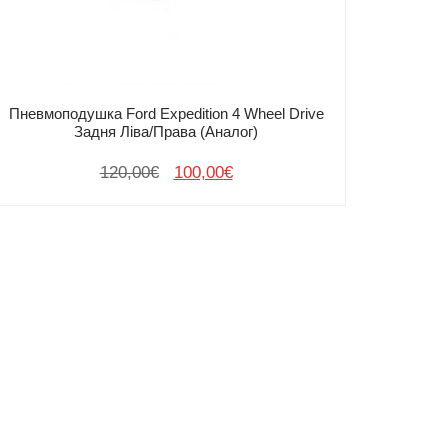
Пневмоподушка Ford Expedition 4 Wheel Drive
Задня Ліва/Права (Аналог)
Оригінальна
Поточна
120,00
€
100,00
€
ціна:
ціна:
120,00€.
100,00€.