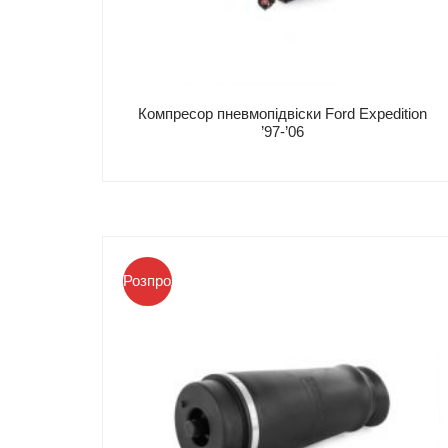
Компресор пневмопідвіски Ford Expedition
’97-’06
Розпродаж!