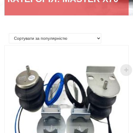
м.Львів, вул. Городоцька 207
Поштовий індекс 79015
Графік роботи пн-пт 9.00-18.00
Умови
повернення
товару
Доставка та оплата
Інжиніринг
Легкові авто
Вантажні авто
Про нас