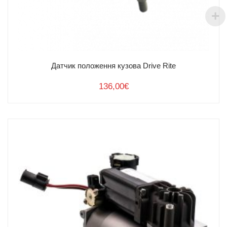
+ 380 93 161 44 11
office@airpad.com.ua
м.Львів, вул. Городоцька 207
Поштовий індекс 79015
Графік роботи пн-пт 9.00-18.00
Датчик положення кузова Drive Rite
136,00
€
Умови
повернення
товару
Доставка та оплата
Інжиніринг
Легкові авто