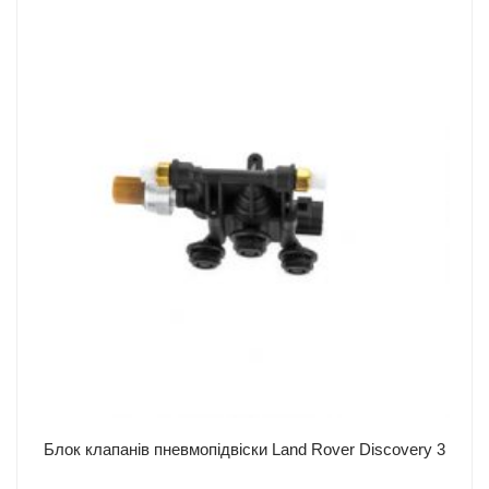
Умови
повернення
товару
Доставка та оплата
Інжиніринг
Легкові авто
Вантажні авто
Про нас
Контакти
Блок клапанів пневмопідвіски Land Rover Discovery 3