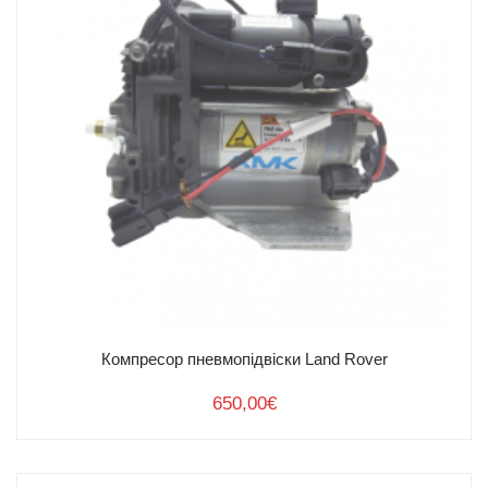
+ 380 67 161 44 11
+ 380 93 161 44 11
office@airpad.com.ua
м.Львів, вул. Городоцька 207
Поштовий індекс 79015
Графік роботи пн-пт 9.00-18.00
Компресор пневмопідвіски Land Rover
650,00
€